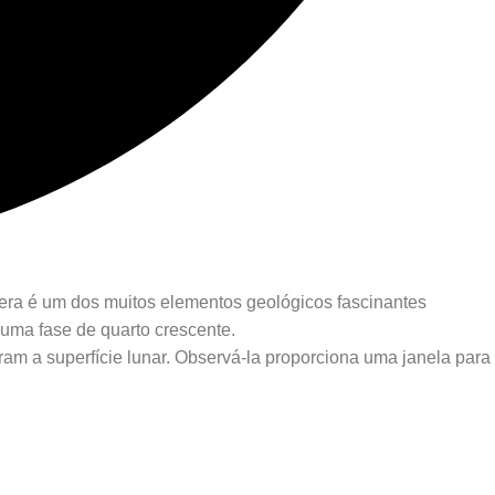
atera é um dos muitos elementos geológicos fascinantes
 uma fase de quarto crescente.
m a superfície lunar. Observá-la proporciona uma janela para