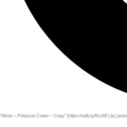
“Moon – Petavius Crater – Copy” (https://skfb.ly/6Ur6F) by jarre