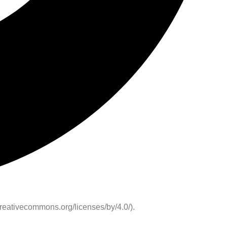
creativecommons.org/licenses/by/4.0/).