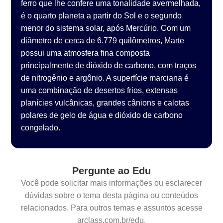
ferro que lhe confere uma tonalidade avermelhada,
é o quarto planeta a partir do Sol e o segundo
menor do sistema solar, após Mercúrio. Com um
diâmetro de cerca de 6.779 quilômetros, Marte
possui uma atmosfera fina composta
principalmente de dióxido de carbono, com traços
de nitrogênio e argônio. A superfície marciana é
uma combinação de desertos frios, extensas
planícies vulcânicas, grandes cânions e calotas
polares de gelo de água e dióxido de carbono
congelado.
Pergunte ao Edu
Você pode solicitar mais informações ou esclarecer
dúvidas sobre o tema desta página ou conteúdos
relacionados. Para outros temas e assuntos acesse
arclass.com.br/edu.