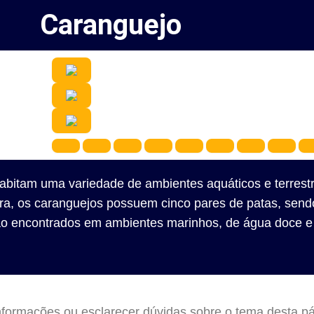
Caranguejo
bitam uma variedade de ambientes aquáticos e terrestr
ra, os caranguejos possuem cinco pares de patas, send
o encontrados em ambientes marinhos, de água doce e at
informações ou esclarecer dúvidas sobre o tema desta p