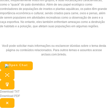
sociais, frequentemente vistos em grupos, e suas vocalizações características,
como o “quack” do pato doméstico. Além de seu papel ecológico como
controladores de populações de insetos e plantas aquáticas, os patos têm grande
importância econômica e cultural, sendo criados para carne, ovos e penas, além
de serem populares em atividades recreativas como a observação de aves e a
caça esportiva. No entanto, eles também enfrentam ameaças como a destruição
de habitats e a poluição, que afetam suas populações em algumas regiões.
Pergunte ao Edu
Você pode solicitar mais informações ou esclarecer dúvidas sobre o tema desta
página ou conteúdos relacionados. Para outros temas e assuntos acesse
arclass.com.br/edu.
Download TXT
Download PDF