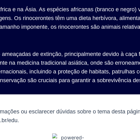
frica e na Ásia. As espécies africanas (branco e negro
agens. Os rinocerontes têm uma dieta herbívora, aliment
amanho imponente, os rinocerontes são animais relativ
o ameaçadas de extinção, principalmente devido à caça fu
te na medicina tradicional asiática, onde são erroneam
rnacionais, incluindo a proteção de habitats, patrulhas
 conservação são cruciais para garantir a sobrevivência de
ormações ou esclarecer dúvidas sobre o tema desta pági
.br/edu.