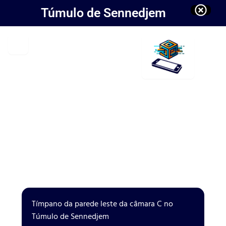
Túmulo de Sennedjem
Tímpano da parede leste da câmara C no
Túmulo de Sennedjem