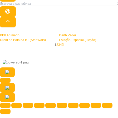
BB8 Animado
Darth Vader
Droid de Batalha B1 (Star Wars)
Estação Espacial (Ficção)
1
2
3
4