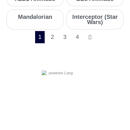
Mandalorian
Interceptor (Star
Wars)
1
2
3
4