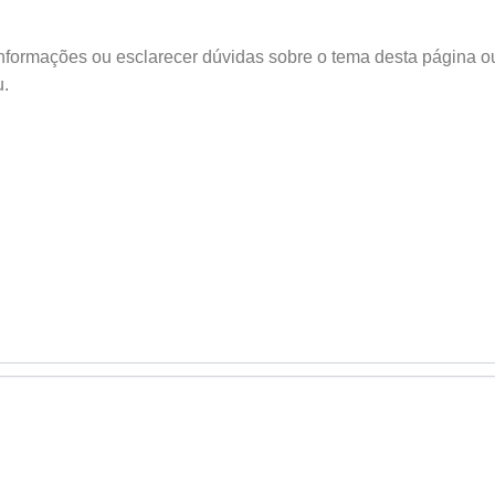
o Edu
informações ou esclarecer dúvidas sobre o tema desta página o
u.