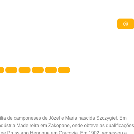
ília de camponeses de Józef e Maria nascida Szczygieł. Em
Indústria Madeireira em Zakopane, onde obteve as qualificações
ncipe Prussiano Henrique em Cracóvia. Em 1902, regressou a