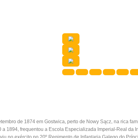
tembro de 1874 em Gostwica, perto de Nowy Sącz, na rica fam
0 a 1894, frequentou a Escola Especializada Imperial-Real da 
rviu no exército no 20º Regimento de Infantaria Galego do Prí