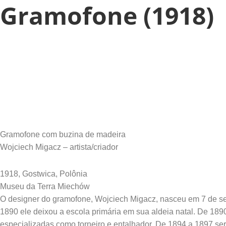
Gramofone (1918)
Gramofone com buzina de madeira
Wojciech Migacz – artista/criador
1918, Gostwica, Polônia
Museu da Terra Miechów
O designer do gramofone, Wojciech Migacz, nasceu em 7 de se
1890 ele deixou a escola primária em sua aldeia natal. De 189
especializadas como torneiro e entalhador. De 1894 a 1897 se