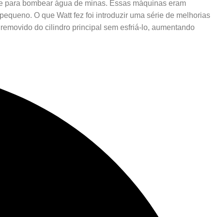
te para bombear água de minas. Essas máquinas eram
pequeno. O que Watt fez foi introduzir uma série de melhorias
removido do cilindro principal sem esfriá-lo, aumentando