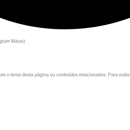
egium Maius)
obre o tema desta página ou conteúdos relacionados. Para outr