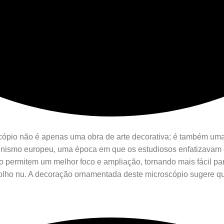
pio não é apenas uma obra de arte decorativa; é também uma fe
luminismo europeu, uma época em que os estudiosos enfatizavam
o permitem um melhor foco e ampliação, tornando mais fácil par
 olho nu. A decoração ornamentada deste microscópio sugere q