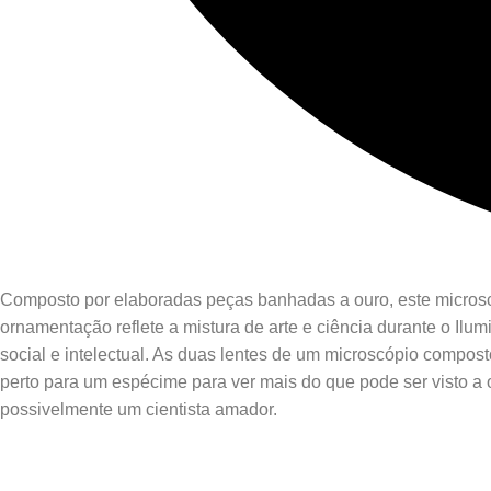
Composto por elaboradas peças banhadas a ouro, este microscó
ornamentação reflete a mistura de arte e ciência durante o I
social e intelectual. As duas lentes de um microscópio compost
perto para um espécime para ver mais do que pode ser visto a
possivelmente um cientista amador.