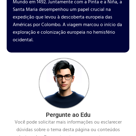
Mundo em 1492. Juntamente com a Pinta e a Niña, a
Santa Maria desempenhou um papel crucial na
expedição que levou à descoberta europeia das
Américas por Colombo. A viagem marcou o início da
exploração e colonização europeia no hemisfério
ocidental.
Pergunte ao Edu
Você pode solicitar mais informações ou esclarecer
dúvidas sobre o tema desta página ou conteúdos