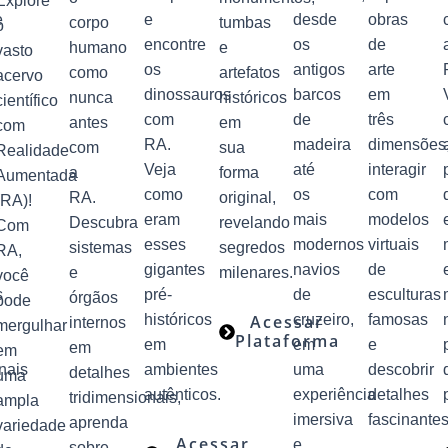
Explore
e
e
desde
obras
corpo
tumbas
o
encontre
os
de
humano
e
vasto
os
antigos
arte
como
artefatos
acervo
dinossauros
barcos
em
nunca
históricos
científico
com
de
três
antes
em
com
RA.
madeira
dimensões
com
sua
Realidade
Veja
até
interagir
a
forma
Aumentada
como
os
com
RA.
original,
(RA)!
eram
mais
modelos
Descubra
revelando
Com
esses
modernos
virtuais
sistemas
segredos
RA,
gigantes
navios
de
e
milenares.
você
s
pré-
de
esculturas
órgãos
pode
históricos
Acessar
cruzeiro,
famosas
internos
mergulhar
Plataforma
em
em
e
em
em
nais
ambientes
uma
descobrir
detalhes
uma
autênticos.
experiência
detalhes
tridimensionais,
ampla
imersiva
fascinantes
aprenda
variedade
Acessar
e
sobre