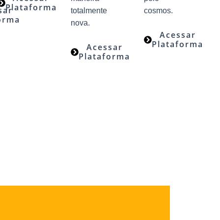
Plataforma
sar
totalmente
cosmos.
orma
nova.
Acessar
Plataforma
Acessar
Plataforma