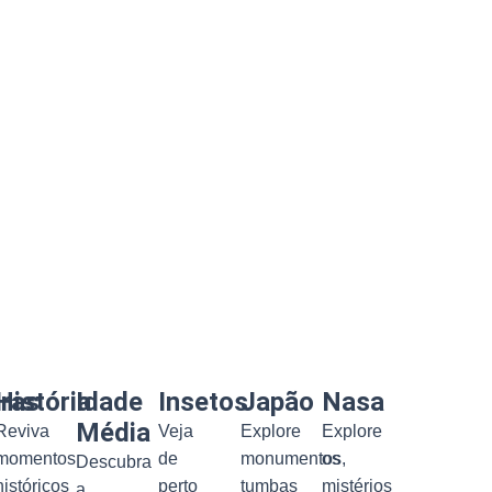
uras
História
Idade
Insetos
Japão
Nasa
Média
Reviva
Veja
Explore
Explore
momentos
de
monumentos,
os
Descubra
históricos
perto
tumbas
mistérios
a