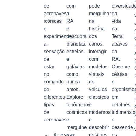
de
com
pode
diversidad
aeronaves
a
mergulhar
da
icônicas
RA
na
vida
e
e
história
na
experimente
descubra
dos
Terra
a
planetas,
carros,
através
sensação
estrelas
interagir
da
de
e
com
RA.
estar
galáxias
modelos
Observe
no
como
virtuais
células
comando
nunca
de
e
de
antes.
veículos
organismo
diferentes
Explore
clássicos
em
tipos
fenômenos
e
detalhes
de
cósmicos
modernos,
tridimensio
aeronaves.
e
e
e
mergulhe
descobrir
desvende
Acessar
em
detalhes
os