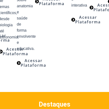
de
Plataforma
Aces
interativa
anatomia
temas
Plataf
e
científicos,
Acessar
saúde
desde
Plataforma
de
biologia
forma
até
sar
envolvente
astronomia.
orma
e
Acessar
educativa.
Plataforma
Acessar
Plataforma
Destaques