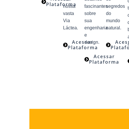
Plataforma
nossa
fascinantes
segredos
vasta
sobre
do
Via
sua
mundo
Láctea.
engenharia
natural.
e
Acessar
Aces
design.
Plataforma
Plataf
Acessar
Plataforma