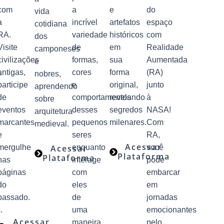
com
a
e
do
vida
a
incrível
artefatos
espaço
cotidiana
RA.
variedade
históricos
com
dos
Visite
de
em
Realidade
camponeses
civilizações
formas,
sua
Aumentada
e
,
antigas,
cores
forma
(RA)
nobres,
participe
e
original,
junto
aprendendo
de
comportamentos
revelando
à
sobre
eventos
desses
segredos
NASA!
arquitetura
marcantes
pequenos
milenares.
Com
medieval.
e
seres
RA,
Acessar
mergulhe
Acessar
enquanto
você
Plataforma
Plataforma
nas
interage
pode
páginas
com
embarcar
do
eles
em
passado.
de
jornadas
.
uma
emocionantes
Acessar
maneira
pelo