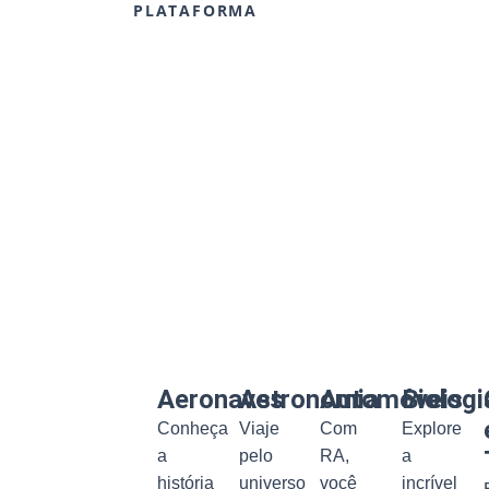
PLATAFORMA
Aeronaves
Astronomia
Automóveis
Biologi
Conheça
Viaje
Com
Explore
a
pelo
RA,
a
história
universo
você
incrível