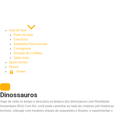
Sala de Aula
Plano de Aula
Exercícios
Atividades Educacionais
Cronograma
Solução de Conflitos
Saiba mais
Quem Somos
Planos
Painel
Dinossauros
Viaje de volta no tempo e descubra os tempos dos dinossauros com Realidade
Aumentada (RA)! Com RA, você pode caminhar ao lado de criaturas pré-históricas
incríveis, interagir com modelos virtuais de esqueletos e fósseis, e experimentar o