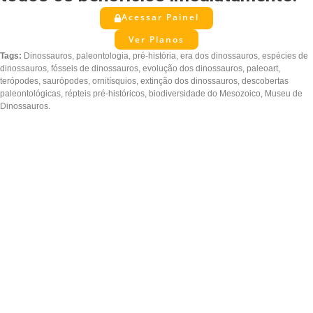
Acessar Painel
Ver Planos
Tags:
Dinossauros, paleontologia, pré-história, era dos dinossauros, espécies de
dinossauros, fósseis de dinossauros, evolução dos dinossauros, paleoart,
terópodes, saurópodes, ornitísquios, extinção dos dinossauros, descobertas
paleontológicas, répteis pré-históricos, biodiversidade do Mesozoico, Museu de
Dinossauros.