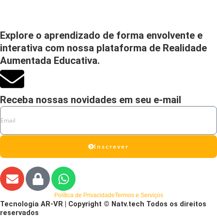
Explore o aprendizado de forma envolvente e
interativa com nossa plataforma de Realidade
Aumentada Educativa.
Receba nossas novidades em seu e-mail
Email
Inscrever
E
L
W
n
o
h
v
c
a
Política de Privacidade
Termos e Serviços
Tecnologia AR-VR | Copyright © Natv.tech Todos os direitos
e
k
t
reservados