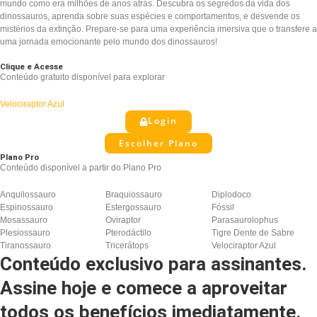
mundo como era milhões de anos atrás. Descubra os segredos da vida dos
dinossauros, aprenda sobre suas espécies e comportamentos, e desvende os
mistérios da extinção. Prepare-se para uma experiência imersiva que o transfere a
uma jornada emocionante pelo mundo dos dinossauros!
Clique e Acesse
Conteúdo gratuito disponível para explorar
Velociraptor Azul
Login
Escolher Plano
Plano Pro
Conteúdo disponível a partir do Plano Pro
Anquilossauro
Braquiossauro
Diplodoco
Espinossauro
Estergossauro
Fóssil
Mosassauro
Oviraptor
Parasaurolophus
Plesiossauro
Pterodáctilo
Tigre Dente de Sabre
Tiranossauro
Tricerátops
Velociraptor Azul
Conteúdo exclusivo para assinantes.
Assine hoje e comece a aproveitar
todos os benefícios imediatamente.