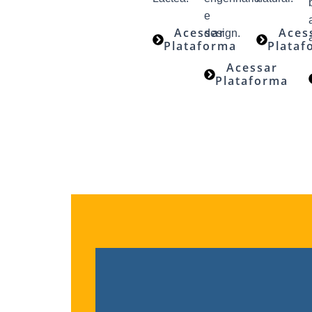
e
Acessar
Aces
design.
Plataforma
Plataf
Acessar
Plataforma