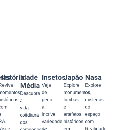
uras
História
Idade
Insetos
Japão
Nasa
Média
Reviva
Veja
Explore
Explore
momentos
de
monumentos,
os
Descubra
históricos
perto
tumbas
mistérios
a
com
a
e
do
vida
a
incrível
artefatos
espaço
cotidiana
RA.
variedade
históricos
com
dos
Visite
de
em
Realidade
camponeses