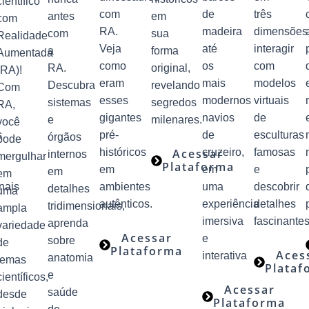
científico
com
de
três
antes
em
com
RA.
madeira
dimensões
com
sua
Realidade
Veja
até
interagir
a
forma
Aumentada
como
os
com
RA.
original,
(RA)!
eram
mais
modelos
Descubra
revelando
Com
esses
modernos
virtuais
sistemas
segredos
RA,
gigantes
navios
de
e
milenares.
você
s
pré-
de
esculturas
órgãos
pode
históricos
Acessar
cruzeiro,
famosas
internos
mergulhar
Plataforma
em
em
e
em
em
nais
ambientes
uma
descobrir
detalhes
uma
autênticos.
experiência
detalhes
tridimensionais,
ampla
imersiva
fascinantes
aprenda
variedade
Acessar
e
sobre
de
Plataforma
Aces
interativa
anatomia
temas
Plataf
e
científicos,
Acessar
saúde
desde
Plataforma