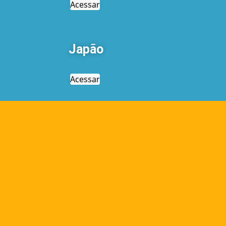
Acessar
Japão
Acessar