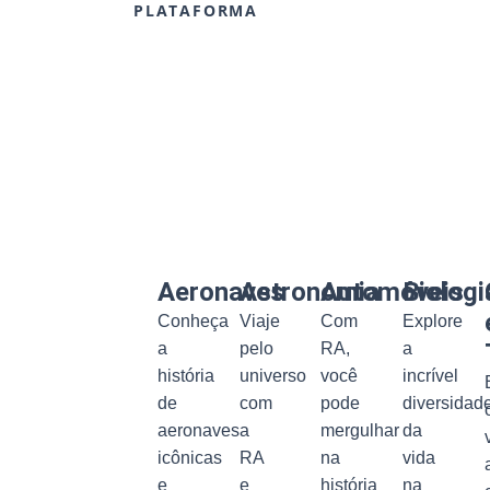
PLATAFORMA
Aeronaves
Astronomia
Automóveis
Biologi
Conheça
Viaje
Com
Explore
a
pelo
RA,
a
história
universo
você
incrível
de
com
pode
diversidad
aeronaves
a
mergulhar
da
icônicas
RA
na
vida
e
e
história
na