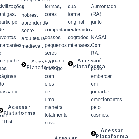
civilizações
formas,
sua
Aumentada
e
,
antigas,
cores
forma
(RA)
nobres,
participe
e
original,
junto
aprendendo
de
comportamentos
revelando
à
sobre
eventos
desses
segredos
NASA!
arquitetura
marcantes
pequenos
milenares.
Com
medieval.
e
seres
RA,
Acessar
mergulhe
Acessar
enquanto
você
Plataforma
Plataforma
nas
interage
pode
páginas
com
embarcar
do
eles
em
passado.
de
jornadas
.
uma
emocionantes
Acessar
maneira
pelo
Plataforma
sar
totalmente
cosmos.
orma
nova.
Acessar
Plataforma
Acessar