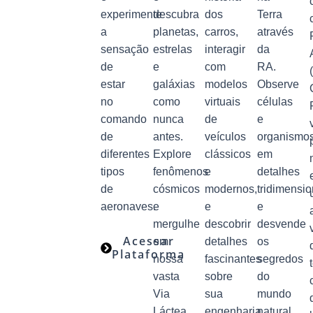
experimente
descubra
dos
Terra
a
planetas,
carros,
através
sensação
estrelas
interagir
da
de
e
com
RA.
estar
galáxias
modelos
Observe
no
como
virtuais
células
comando
nunca
de
e
de
antes.
veículos
organismo
diferentes
Explore
clássicos
em
tipos
fenômenos
e
detalhes
de
cósmicos
modernos,
tridimensio
aeronaves.
e
e
e
mergulhe
descobrir
desvende
Acessar
em
detalhes
os
Plataforma
nossa
fascinantes
segredos
vasta
sobre
do
Via
sua
mundo
Láctea.
engenharia
natural.