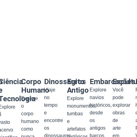
a
Ciência
Corpo
Dinossauros
Egito
Embarcações
Escult
e
Humano
Antigo
Viaje
Explore
Você
Tecnologia
no
navios
pode
Explore
Explore
tempo
históricos,
explorar
o
monumentos,
Explore
e
e
desde
obras
corpo
tumbas
o
encontre
os
de
humano
e
vasto
os
antigos
arte
como
artefatos
acervo
dinossauros
barcos
em
nunca
históricos