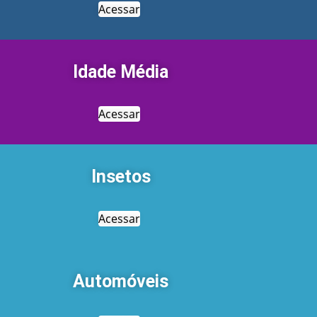
Acessar
Idade Média
Acessar
Insetos
Acessar
Automóveis