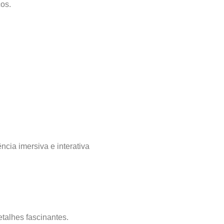
os.
cia imersiva e interativa
etalhes fascinantes.