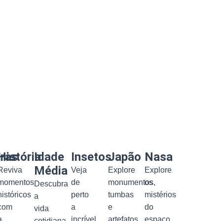
uras
História
Idade
Insetos
Japão
Nasa
Média
Reviva
Veja
Explore
Explore
momentos
de
monumentos,
os
Descubra
históricos
perto
tumbas
mistérios
a
com
a
e
do
vida
a
incrível
artefatos
espaço
cotidiana