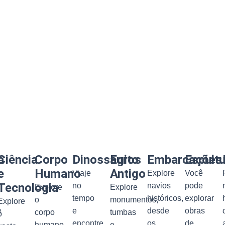
a
Ciência
Corpo
Dinossauros
Egito
Embarcações
Escult
e
Humano
Antigo
Viaje
Explore
Você
Tecnologia
no
navios
pode
Explore
Explore
tempo
históricos,
explorar
o
monumentos,
Explore
e
e
desde
obras
corpo
tumbas
o
encontre
os
de
humano
e