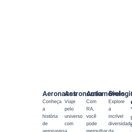
Aeronaves
Astronomia
Automóveis
Biologi
Conheça
Viaje
Com
Explore
a
pelo
RA,
a
história
universo
você
incrível
de
com
pode
diversidad
aeronaves
a
mergulhar
da