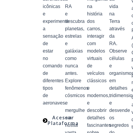
icônicas
RA
na
vida
e
e
história
na
experimente
descubra
dos
Terra
a
planetas,
carros,
através
sensação
estrelas
interagir
da
de
e
com
RA.
estar
galáxias
modelos
Observe
no
como
virtuais
células
comando
nunca
de
e
de
antes.
veículos
organismo
diferentes
Explore
clássicos
em
tipos
fenômenos
e
detalhes
de
cósmicos
modernos,
tridimensio
aeronaves.
e
e
e
mergulhe
descobrir
desvende
Acessar
em
detalhes
os
Plataforma
nossa
fascinantes
segredos
vasta
sobre
do