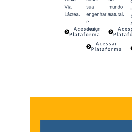
Via
sua
mundo
Láctea.
engenharia
natural.
e
Acessar
Aces
design.
Plataforma
Plataf
Acessar
Plataforma