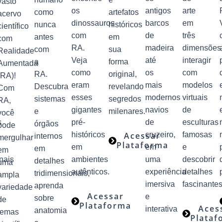
vasto
os
antigos
arte
como
artefatos
acervo
dinossauros
barcos
em
nunca
históricos
científico
com
de
três
antes
em
com
RA.
madeira
dimensões
com
sua
Realidade
Veja
até
interagir
a
forma
Aumentada
como
os
com
RA.
original,
(RA)!
eram
mais
modelos
Descubra
revelando
Com
esses
modernos
virtuais
sistemas
segredos
RA,
gigantes
navios
de
e
milenares.
você
s
pré-
de
esculturas
órgãos
pode
históricos
Acessar
cruzeiro,
famosas
internos
mergulhar
Plataforma
em
em
e
em
em
nais
ambientes
uma
descobrir
detalhes
uma
autênticos.
experiência
detalhes
tridimensionais,
ampla
imersiva
fascinantes
aprenda
variedade
Acessar
e
sobre
de
Plataforma
Aces
interativa
anatomia
temas
Plataf