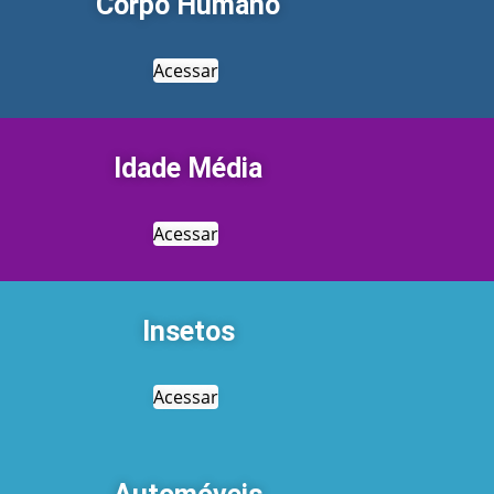
Corpo Humano
Acessar
Idade Média
Acessar
Insetos
Acessar