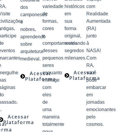
RA.
variedade
históricos
com
dos
Visite
de
em
Realidade
camponeses
civilizações
formas,
sua
Aumentada
e
,
antigas,
cores
forma
(RA)
nobres,
participe
e
original,
junto
aprendendo
de
comportamentos
revelando
à
sobre
eventos
desses
segredos
NASA!
arquitetura
marcantes
pequenos
milenares.
Com
medieval.
e
seres
RA,
Acessar
mergulhe
Acessar
enquanto
você
Plataforma
Plataforma
nas
interage
pode
páginas
com
embarcar
do
eles
em
passado.
de
jornadas
.
uma
emocionantes
Acessar
maneira
pelo
Plataforma
sar
totalmente
cosmos.
orma
nova.