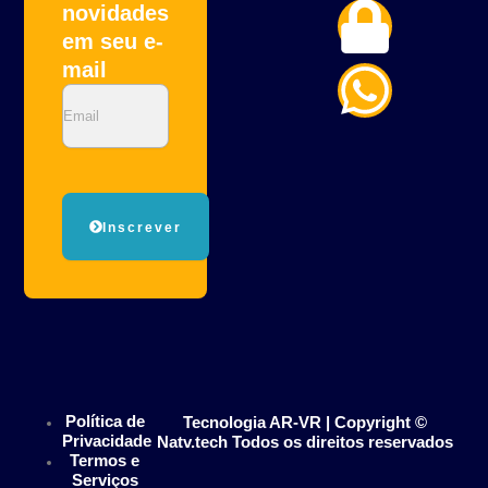
n
o
h
novidades
em seu e-
v
c
a
mail
Email
e
k
t
l
s
o
a
Inscrever
p
p
e
p
Política de
Tecnologia AR-VR | Copyright ©
Privacidade
Natv.tech Todos os direitos reservados
Termos e
Serviços