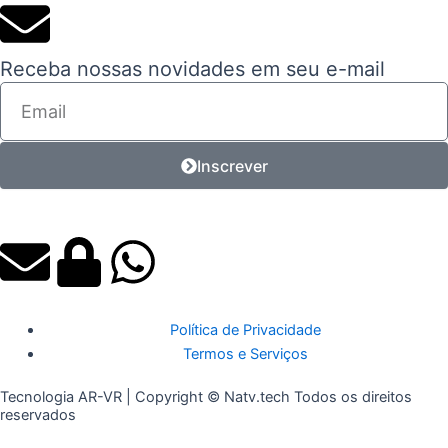
Receba nossas novidades em seu e-mail
Email
Inscrever
E
L
W
n
o
h
Política de Privacidade
v
c
a
Termos e Serviços
e
k
t
Tecnologia AR-VR | Copyright © Natv.tech Todos os direitos
reservados