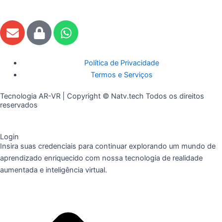
E
L
W
n
o
h
v
c
a
e
k
t
Política de Privacidade
l
s
Termos e Serviços
o
a
Tecnologia AR-VR | Copyright © Natv.tech Todos os direitos
p
p
reservados
e
p
Login
Insira suas credenciais para continuar explorando um mundo de
aprendizado enriquecido com nossa tecnologia de realidade
aumentada e inteligência virtual.