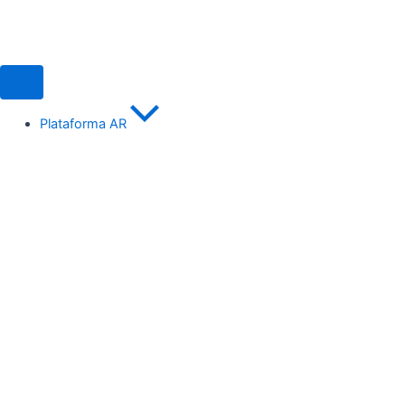
Ir
para
o
conteúdo
Plataforma AR