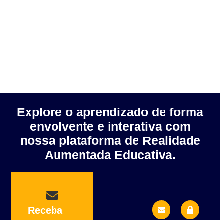
Explore o aprendizado de forma
envolvente e interativa com
nossa plataforma de Realidade
Aumentada Educativa.
E
W
L
Receba
n
h
o
v
a
c