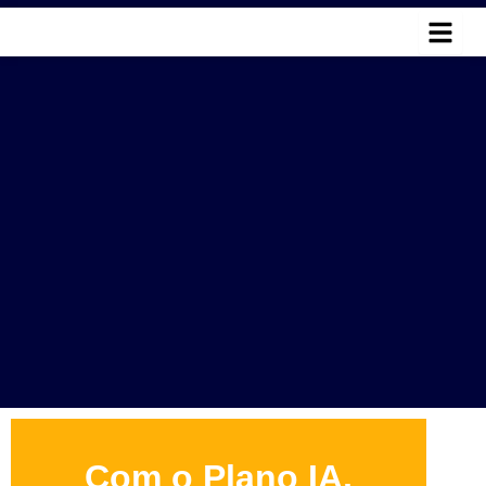
Ir
para
o
conteúdo
Com o Plano IA,