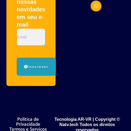
nossas
e
t
k
l
s
novidades
o
a
em seu e-
p
p
e
p
mail
Email
Inscrever
Política de
Tecnologia AR-VR | Copyright ©
Privacidade
Natv.tech Todos os direitos
Termos e Serviços
reservados